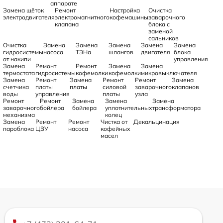
аппарате
Замена щёток
Ремонт
Настройка
Очистка
электродвигателя
электромагнитного
кофемашины
заварочного
клапана
блока с
заменой
сальников
Очистка
Замена
Замена
Замена
Замена
Замена
гидросистемы
насоса
ТЭНа
шлангов
двигателя
блока
от накипи
управления
Замена
Ремонт
Ремонт
Замена
Замена
термостата
гидросистемы
кофемолки
кофемолки
микровыключателя
Замена
Ремонт
Замена
Ремонт
Ремонт
Замена
счетчика
платы
платы
силовой
заварочного
клапанов
воды
управления
платы
узла
Ремонт
Ремонт
Замена
Замена
Замена
заварочного
бойлера
бойлера
уплотнительных
трансформатора
механизма
колец
Замена
Ремонт
Ремонт
Чистка от
Декальцинация
пароблока
ЦЗУ
насоса
кофейных
масел