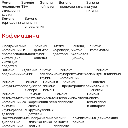
Ремонт
Замена
Замена
Замена
Замена
механизма
ТЭН
таймера
предохранителя
шнура
открывания
питания
двери
Замена
Замена
термодатчика
панели
управления
Кофемашина
Обслуживание
Замена
Чистка
Замена,
Чистка
кофемашины:
фильтра
кофевода,
чистка
кофемолки
профессиональная
грубой
дозатора
жерновов
чистка (вкл.
очистки
(ножей)
чистящие
средства)
Замена
Удаление
Чистка
Ремонт
Ремонт
соединений
накипи
заварочной
суперавтоматических
мультиклапана
группы
кофемашин
Ремонт
Замена
Ремонт и
Замена
Очистка
капучинатора
редуктора
замена
предохранителей
молочных
в сборе
помпы
систем
Ремонт
Ремонт
Ремонт
Ремонт
автоматических
автоматических
микровыключателя
нового
кофемашин со
кофемашин без
в аппарате
крана пара
снятием
снятия
в аппарате
крупноузловых
крупноузловых
деталей
деталей
Восстановление
Обслуживание
Мелкий
Комплексный
Дезинфекция
дисплея на
датчика танка
ремонт в
ремонт
кофемашине
воды в
аппарате