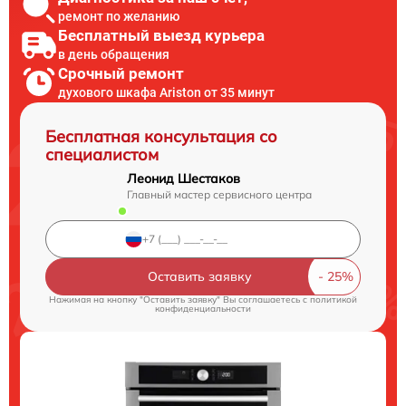
ремонт по желанию
Бесплатный выезд курьера
в день обращения
Срочный ремонт
духового шкафа Ariston от 35 минут
Бесплатная консультация со
специалистом
Леонид Шестаков
Главный мастер сервисного центра
Оставить заявку
Нажимая на кнопку "Оставить заявку" Вы соглашаетесь c
политикой
конфиденциальности