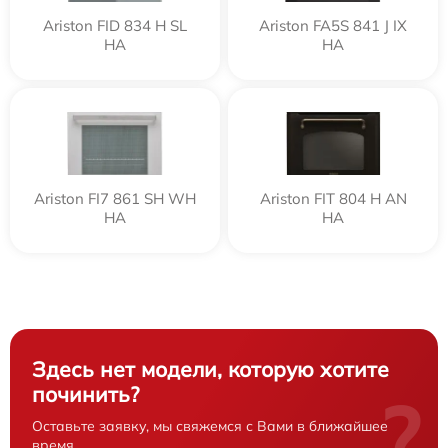
Ariston FID 834 H SL
Ariston FA5S 841 J IX
HA
HA
Ariston FI7 861 SH WH
Ariston FIT 804 H AN
HA
HA
Здесь нет модели, которую хотите
починить?
?
Оставьте заявку, мы свяжемся с Вами в ближайшее
время