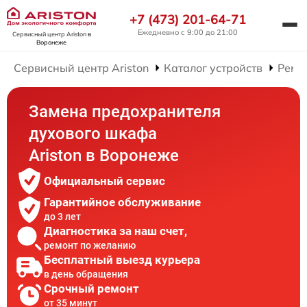
+7 (473) 201-64-71
Ежедневно с 9:00 до 21:00
Сервисный центр Ariston
в
Воронеже
Сервисный центр Ariston
Каталог устройств
Ремо
Замена предохранителя
духового шкафа
Ariston в Воронеже
Официальный сервис
Гарантийное обслуживание
до 3 лет
Диагностика за наш счет,
ремонт по желанию
Бесплатный выезд курьера
в день обращения
Срочный ремонт
от 35 минут