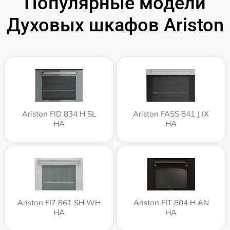
Популярные модели
Духовых шкафов Ariston
Ariston FID 834 H SL
Ariston FA5S 841 J IX
HA
HA
Ariston FI7 861 SH WH
Ariston FIT 804 H AN
HA
HA