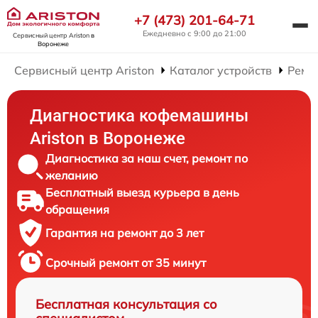
+7 (473) 201-64-71
Ежедневно с 9:00 до 21:00
Сервисный центр Ariston
в
Воронеже
Сервисный центр Ariston
Каталог устройств
Ремо
Диагностика кофемашины
Ariston в Воронеже
Диагностика за наш счет, ремонт по
желанию
Бесплатный выезд курьера в день
обращения
Гарантия на ремонт до 3 лет
Срочный ремонт от 35 минут
Бесплатная консультация со