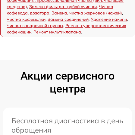
кофемашины: профессиональная чистка (вкл. чистящие
средства)
,
Замена фильтра грубой очистки
,
Чистка
кофевода, дозатора
,
Замена, чистка жерновов (ножей)
,
Чистка кофемолки
,
Замена соединений
,
Удаление накипи
,
Чистка заварочной группы
,
Ремонт суперавтоматических
кофемашин
,
Ремонт мультиклапана
.
Акции сервисного
центра
Бесплатная диагностика в день
обращения