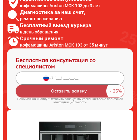
кофемашины Ariston MCK 103 до 3 лет
Диагностика за наш счет,
ремонт по желанию
Бесплатный выезд курьера
в день обращения
Срочный ремонт
кофемашины Ariston MCK 103 от 35 минут
Бесплатная консультация со
специалистом
Оставить заявку
Нажимая на кнопку "Оставить заявку" Вы соглашаетесь c
политикой
конфиденциальности