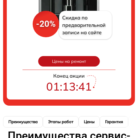
Скидка по
-20%
предварительной
записи на сайте
Цены на ремонт
Конец акции
01:13:41
Преимущества
Этапы работ
Цены
Гарантия
М
Преимущества сервис-